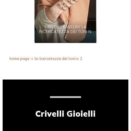
CRIVELLI JEWELRY LA
RICERCATEZZA DEI TONI N.
2
home page
la ricercatezza dei toni n. 2
Crivelli Gioielli